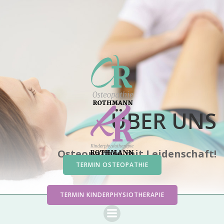
Zum
Inhalt
springen
ÜBER UNS
Osteopathie mit Leidenschaft!
TERMIN OSTEOPATHIE
TERMIN KINDERPHYSIOTHERAPIE