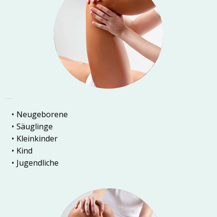
Säuglinge und Kinder
Neugeborene
Säuglinge
Kleinkinder
Kind
Jugendliche